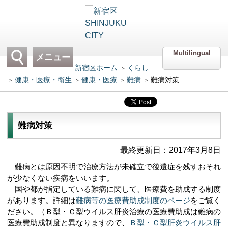
Multilingual
メニュー
新宿区ホーム
くらし
健康・医療・衛生
健康・医療
難病
難病対策
難病対策
最終更新日：2017年3月8日
難病とは原因不明で治療方法が未確立で後遺症を残すおそれ
が少なくない疾病をいいます。
国や都が指定している難病に関して、医療費を助成する制度
があります。詳細は
難病等の医療費助成制度のページ
をご覧く
ださい。（Ｂ型・Ｃ型ウイルス肝炎治療の医療費助成は難病の
医療費助成制度と異なりますので、
Ｂ型・Ｃ型肝炎ウイルス肝