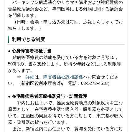
パーキンソン病講演会やリウマチ講座および神経難病の
音楽療法講演会など、専門医等による難病に関する講演会
を開催します。
（日時・会場・申し込み先は毎回、広報しんじゅくでお
知らせします。）
利用できる制度
●
心身障害者福祉手当
難病等医療費の助成を受けている方を対象に月額15，
500円の手当を支給します。所得や年齢などによる制限等
があります。
⇒
詳細
は、
障害者福祉課相談係
へお問合せくださ
い。（新宿区役所本庁舎2階 電話：03-5273-4518）
●
在宅難病患者医療機器貸与・訪問看護
都内にお住まいで、難病医療費助成の対象疾病を主な
原因として、在宅療養生活で吸入器・吸引器を必要として
いて、主治医の同意を得ている方に対して、東京都が吸入
器・吸引器の貸与を行います。
また、新宿区内にお住まいで、貸与を受けている方に対