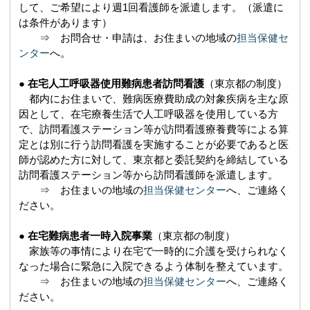
して、ご希望により週1回看護師を派遣します。（派遣に
は条件があります）
⇒ お問合せ・申請は、お住まいの地域の
担当保健セ
ンター
へ。
●
在宅人工呼吸器使用難病患者訪問看護
（東京都の制度）
都内にお住まいで、難病医療費助成の対象疾病を主な原
因として、在宅療養生活で人工呼吸器を使用している方
で、訪問看護ステーション等が訪問看護療養費等による算
定とは別に行う訪問看護を実施することが必要であると医
師が認めた方に対して、東京都と委託契約を締結している
訪問看護ステーション等から訪問看護師を派遣します。
⇒ お住まいの地域の
担当保健センター
へ、ご連絡く
ださい。
●
在宅難病患者一時入院事業
（東京都の制度）
家族等の事情により在宅で一時的に介護を受けられなく
なった場合に緊急に入院できるよう体制を整えています。
⇒ お住まいの地域の
担当保健センター
へ、ご連絡く
ださい。