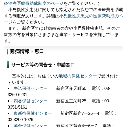
炎治療医療費助成制度のページ
をご覧ください。）
小児慢性疾患児に関しても指定された疾患での医療費を助成
する制度があります。詳細は
小児慢性疾患児の医療費助成のペ
ージ
をご覧ください。
また、
新宿区では難病患者の方や小児慢性疾患児、そのご
家族の方を対象にさまざまな事業・サービスを実施していま
す。
難病情報・窓口
サービス等の問合せ・申請窓口
基本的には、お住まいの
地域の保健センター
で受け付け
ています。
牛込保健センター
新宿区弁天町50 電話：03-
3260-6231
四谷保健センター
新宿区三栄町25 電話：03-
3351-5161
東新宿保健センター
新宿区新宿7ー26ー4 電話：
03-3200-1026
落合保健センター
新宿区下落合4ー6ー7 電話：