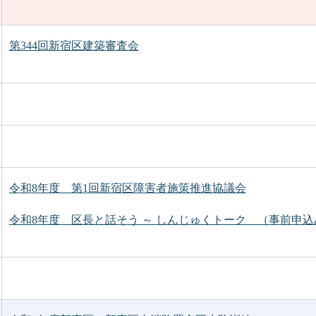
第344回新宿区建築審査会
令和8年度 第1回新宿区障害者施策推進協議会
令和8年度 区長と話そう ～ しんじゅくトーク （事前申込